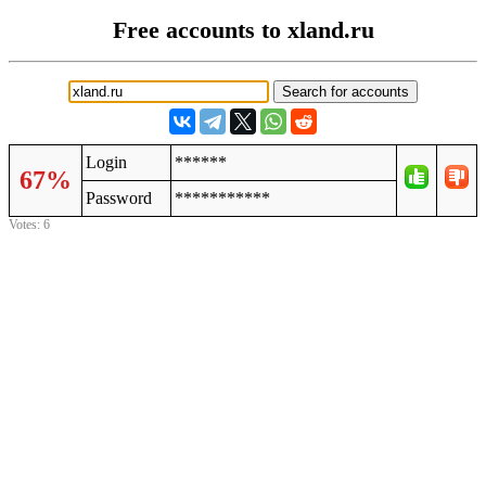
Free accounts to xland.ru
Login
******
67%
Password
***********
Votes: 6