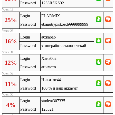
Password
1233R5KS92
Votes: 13
Login
FLARMIX
25%
Password
ebanutiypiskoed9999999999
Votes: 28
Login
абжабаб
16%
Password
этонеработаеталонечекай
Votes: 31
Login
Хана002
12%
Password
анимето
Votes: 52
Login
Никитос44
11%
Password
100 % и ваш аккаунт
Votes: 56
Login
student307335
4%
Password
123321