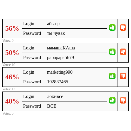
Login
абьзер
56%
Password
ты чувак
Votes: 9
Login
мамашаКАша
50%
Password
рарарара5679
Votes: 10
Login
marketing990
46%
Password
192837465
Votes: 13
Login
лохивсе
40%
Password
ВСЕ
Votes: 5